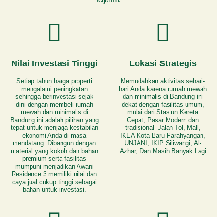
Nilai Investasi Tinggi
Lokasi Strategis
Setiap tahun harga properti
Memudahkan aktivitas sehari-
mengalami peningkatan
hari Anda karena rumah mewah
sehingga berinvestasi sejak
dan minimalis di Bandung ini
dini dengan membeli rumah
dekat dengan fasilitas umum,
mewah dan minimalis di
mulai dari Stasiun Kereta
Bandung ini adalah pilihan yang
Cepat, Pasar Modern dan
tepat untuk menjaga kestabilan
tradisional, Jalan Tol, Mall,
ekonomi Anda di masa
IKEA Kota Baru Parahyangan,
mendatang. Dibangun dengan
UNJANI, IKIP Siliwangi, Al-
material yang kokoh dan bahan
Azhar, Dan Masih Banyak Lagi
premium serta fasilitas
mumpuni menjadikan Awani
Residence 3 memiliki nilai dan
daya jual cukup tinggi sebagai
bahan untuk investasi.