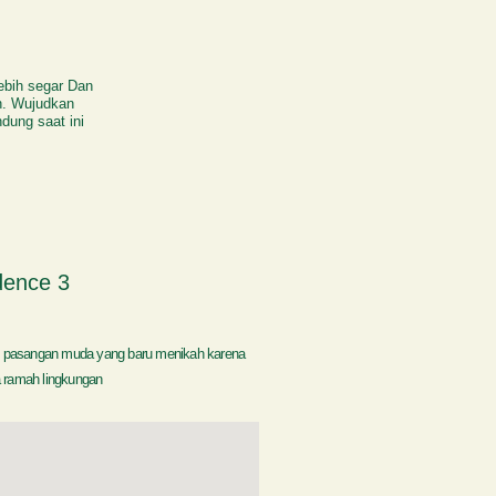
lebih segar Dan
n. Wujudkan
dung saat ini
dence 3
 pasangan muda yang baru menikah karena
 ramah lingkungan