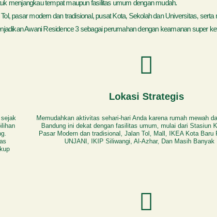
k menjangkau tempat maupun fasilitas umum dengan mudah.
ol, pasar modern dan tradisional, pusat Kota, Sekolah dan Universitas, serta 
adikan Awani Residence 3 sebagai perumahan dengan keamanan super keta
Lokasi Strategis
 sejak
Memudahkan aktivitas sehari-hari Anda karena rumah mewah da
ilihan
Bandung ini dekat dengan fasilitas umum, mulai dari Stasiun K
g.
Pasar Modern dan tradisional, Jalan Tol, Mall, IKEA Kota Baru
tas
UNJANI, IKIP Siliwangi, Al-Azhar, Dan Masih Banyak 
ukup