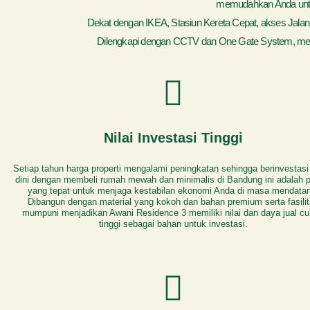
memudahkan Anda untu
Dekat dengan IKEA, Stasiun Kereta Cepat, akses Jalan T
Dilengkapi dengan CCTV dan One Gate System, menj
Nilai Investasi Tinggi
Setiap tahun harga properti mengalami peningkatan sehingga berinvestasi
dini dengan membeli rumah mewah dan minimalis di Bandung ini adalah p
yang tepat untuk menjaga kestabilan ekonomi Anda di masa mendatan
Dibangun dengan material yang kokoh dan bahan premium serta fasili
mumpuni menjadikan Awani Residence 3 memiliki nilai dan daya jual c
tinggi sebagai bahan untuk investasi.