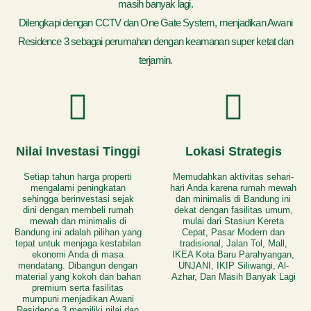
masih banyak lagi.
Dilengkapi dengan CCTV dan One Gate System, menjadikan Awani
Residence 3 sebagai perumahan dengan keamanan super ketat dan
terjamin.
Nilai Investasi Tinggi
Lokasi Strategis
Setiap tahun harga properti
Memudahkan aktivitas sehari-
mengalami peningkatan
hari Anda karena rumah mewah
sehingga berinvestasi sejak
dan minimalis di Bandung ini
dini dengan membeli rumah
dekat dengan fasilitas umum,
mewah dan minimalis di
mulai dari Stasiun Kereta
Bandung ini adalah pilihan yang
Cepat, Pasar Modern dan
tepat untuk menjaga kestabilan
tradisional, Jalan Tol, Mall,
ekonomi Anda di masa
IKEA Kota Baru Parahyangan,
mendatang. Dibangun dengan
UNJANI, IKIP Siliwangi, Al-
material yang kokoh dan bahan
Azhar, Dan Masih Banyak Lagi
premium serta fasilitas
mumpuni menjadikan Awani
Residence 3 memiliki nilai dan