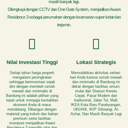
masih banyak lagi.
Dilengkapi dengan CCTV dan One Gate System, menjadikan Awani
Residence 3 sebagai perumahan dengan keamanan super ketat dan
terjamin.
Nilai Investasi Tinggi
Lokasi Strategis
Setiap tahun harga properti
Memudahkan aktivitas sehari-
mengalami peningkatan
hari Anda karena rumah mewah
sehingga berinvestasi sejak
dan minimalis di Bandung ini
dini dengan membeli rumah
dekat dengan fasilitas umum,
mewah dan minimalis di
mulai dari Stasiun Kereta
Bandung ini adalah pilihan yang
Cepat, Pasar Modern dan
tepat untuk menjaga kestabilan
tradisional, Jalan Tol, Mall,
ekonomi Anda di masa
IKEA Kota Baru Parahyangan,
mendatang. Dibangun dengan
UNJANI, IKIP Siliwangi, Al-
material yang kokoh dan bahan
Azhar, Dan Masih Banyak Lagi
premium serta fasilitas
mumpuni menjadikan Awani
Residence 3 memiliki nilai dan