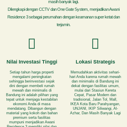
masih banyak lagi.
Dilengkapi dengan CCTV dan One Gate System, menjadikan Awani
Residence 3 sebagai perumahan dengan keamanan super ketat dan
terjamin.
Nilai Investasi Tinggi
Lokasi Strategis
Setiap tahun harga properti
Memudahkan aktivitas sehari-
mengalami peningkatan
hari Anda karena rumah mewah
sehingga berinvestasi sejak
dan minimalis di Bandung ini
dini dengan membeli rumah
dekat dengan fasilitas umum,
mewah dan minimalis di
mulai dari Stasiun Kereta
Bandung ini adalah pilihan yang
Cepat, Pasar Modern dan
tepat untuk menjaga kestabilan
tradisional, Jalan Tol, Mall,
ekonomi Anda di masa
IKEA Kota Baru Parahyangan,
mendatang. Dibangun dengan
UNJANI, IKIP Siliwangi, Al-
material yang kokoh dan bahan
Azhar, Dan Masih Banyak Lagi
premium serta fasilitas
mumpuni menjadikan Awani
Residence 3 memiliki nilai dan