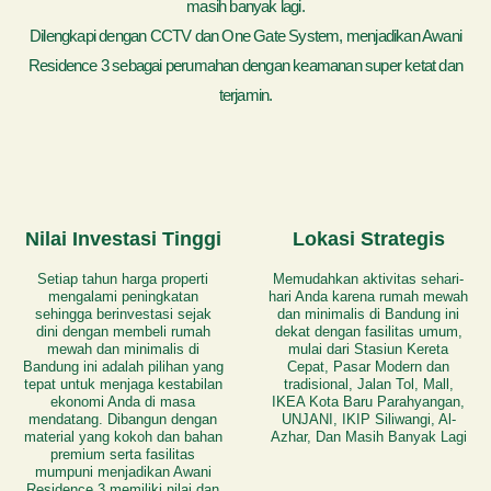
masih banyak lagi.
Dilengkapi dengan CCTV dan One Gate System, menjadikan Awani
Residence 3 sebagai perumahan dengan keamanan super ketat dan
terjamin.
Nilai Investasi Tinggi
Lokasi Strategis
Setiap tahun harga properti
Memudahkan aktivitas sehari-
mengalami peningkatan
hari Anda karena rumah mewah
sehingga berinvestasi sejak
dan minimalis di Bandung ini
dini dengan membeli rumah
dekat dengan fasilitas umum,
mewah dan minimalis di
mulai dari Stasiun Kereta
Bandung ini adalah pilihan yang
Cepat, Pasar Modern dan
tepat untuk menjaga kestabilan
tradisional, Jalan Tol, Mall,
ekonomi Anda di masa
IKEA Kota Baru Parahyangan,
mendatang. Dibangun dengan
UNJANI, IKIP Siliwangi, Al-
material yang kokoh dan bahan
Azhar, Dan Masih Banyak Lagi
premium serta fasilitas
mumpuni menjadikan Awani
Residence 3 memiliki nilai dan