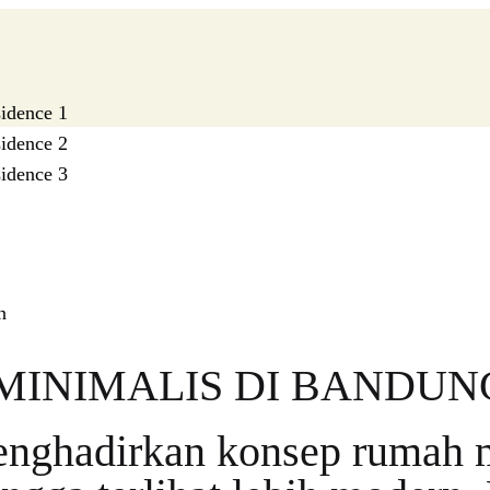
idence 1
idence 2
idence 3
n
INIMALIS DI BANDUN
enghadirkan konsep rumah