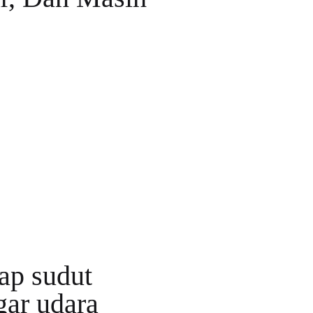
iap sudut
gar udara