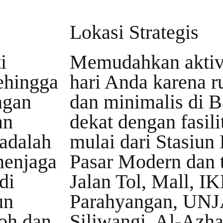
Lokasi Strategis
i
Memudahkan aktivi
ehingga
hari Anda karena
ngan
dan minimalis di B
an
dekat dengan fasil
 adalah
mulai dari Stasiun
menjaga
Pasar Modern dan t
di
Jalan Tol, Mall, I
un
Parahyangan, UNJ
oh dan
Siliwangi, Al-Azh