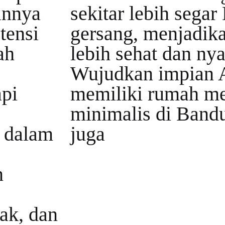
annya
sekitar lebih segar
tensi
gersang, menjadik
ah
lebih sehat dan ny
Wujudkan impian 
api
memiliki rumah m
minimalis di Bandu
i dalam
juga
n
ak, dan