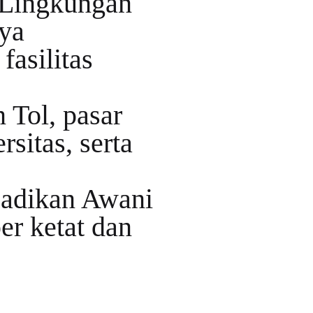
. Lingkungan
nya
asilitas
 Tol, pasar
sitas, serta
adikan Awani
r ketat dan