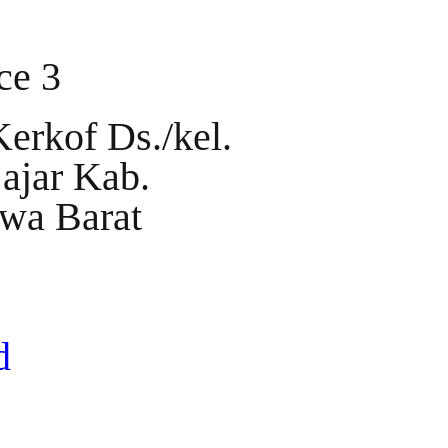
ce 3
erkof Ds./kel.
jajar Kab.
awa Barat
d