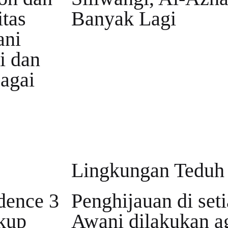
itas
Banyak Lagi
ani
i dan
bagai
Lingkungan Teduh
dence 3
Penghijauan di set
ukup
Awani dilakukan a