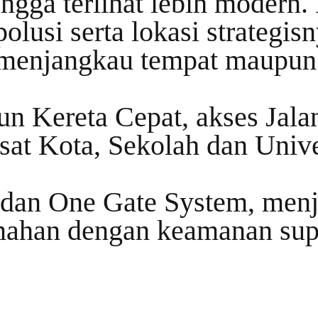
ngga terlihat lebih modern
olusi serta lokasi strategis
enjangkau tempat maupun f
n Kereta Cepat, akses Jalan
sat Kota, Sekolah dan Univer
dan One Gate System, menj
mahan dengan keamanan supe