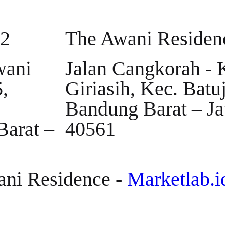
 2
The Awani Residen
wani
Jalan Cangkorah - K
,
Giriasih, Kec. Batu
Bandung Barat – J
arat –
40561
ani Residence -
Marketlab.i