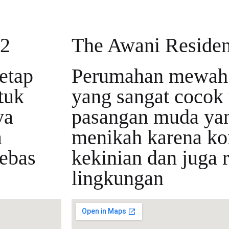
 2
The Awani Residen
etap
Perumahan mewah 
tuk
yang sangat cocok
ya
pasangan muda ya
a
menikah karena ko
bebas
kekinian dan juga
lingkungan