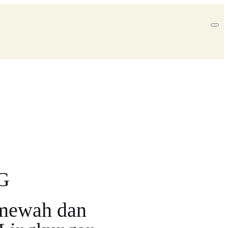
G
 mewah dan