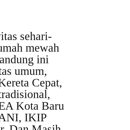
tas sehari-
 rumah mewah
andung ini
itas umum,
 Kereta Cepat,
radisional,
KEA Kota Baru
ANI, IKIP
ar, Dan Masih