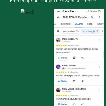
Kata Penghuni untuk The Awani Residence