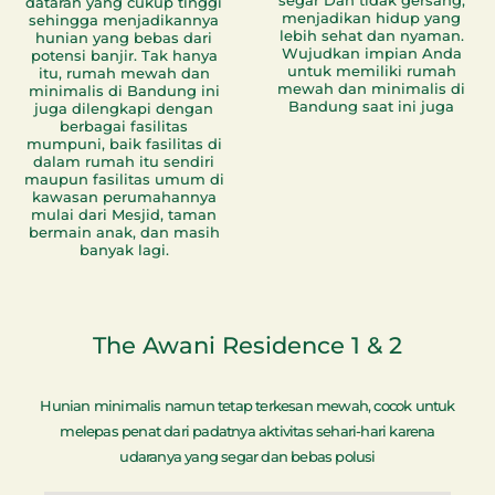
dataran yang cukup tinggi
menjadikan hidup yang
sehingga menjadikannya
lebih sehat dan nyaman.
hunian yang bebas dari
Wujudkan impian Anda
potensi banjir. Tak hanya
untuk memiliki rumah
itu, rumah mewah dan
mewah dan minimalis di
minimalis di Bandung ini
Bandung saat ini juga
juga dilengkapi dengan
berbagai fasilitas
mumpuni, baik fasilitas di
dalam rumah itu sendiri
maupun fasilitas umum di
kawasan perumahannya
mulai dari Mesjid, taman
bermain anak, dan masih
banyak lagi.
The Awani Residence 1 & 2
Hunian minimalis namun tetap terkesan mewah, cocok untuk
melepas penat dari padatnya aktivitas sehari-hari karena
udaranya yang segar dan bebas polusi