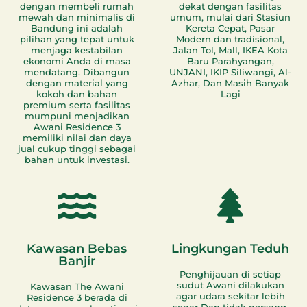
dengan membeli rumah
dekat dengan fasilitas
mewah dan minimalis di
umum, mulai dari Stasiun
Bandung ini adalah
Kereta Cepat, Pasar
pilihan yang tepat untuk
Modern dan tradisional,
menjaga kestabilan
Jalan Tol, Mall, IKEA Kota
ekonomi Anda di masa
Baru Parahyangan,
mendatang. Dibangun
UNJANI, IKIP Siliwangi, Al-
dengan material yang
Azhar, Dan Masih Banyak
kokoh dan bahan
Lagi
premium serta fasilitas
mumpuni menjadikan
Awani Residence 3
memiliki nilai dan daya
jual cukup tinggi sebagai
bahan untuk investasi.
Kawasan Bebas
Lingkungan Teduh
Banjir
Penghijauan di setiap
sudut Awani dilakukan
Kawasan The Awani
agar udara sekitar lebih
Residence 3 berada di
segar Dan tidak gersang,