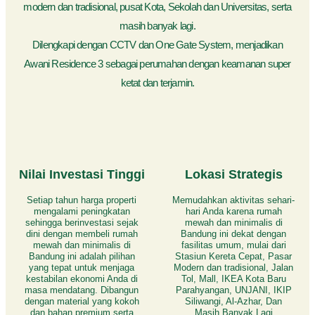
modern dan tradisional, pusat Kota, Sekolah dan Universitas, serta
masih banyak lagi.
Dilengkapi dengan CCTV dan One Gate System, menjadikan
Awani Residence 3 sebagai perumahan dengan keamanan super
ketat dan terjamin.
Nilai Investasi Tinggi
Lokasi Strategis
Setiap tahun harga properti
Memudahkan aktivitas sehari-
mengalami peningkatan
hari Anda karena rumah
sehingga berinvestasi sejak
mewah dan minimalis di
dini dengan membeli rumah
Bandung ini dekat dengan
mewah dan minimalis di
fasilitas umum, mulai dari
Bandung ini adalah pilihan
Stasiun Kereta Cepat, Pasar
yang tepat untuk menjaga
Modern dan tradisional, Jalan
kestabilan ekonomi Anda di
Tol, Mall, IKEA Kota Baru
masa mendatang. Dibangun
Parahyangan, UNJANI, IKIP
dengan material yang kokoh
Siliwangi, Al-Azhar, Dan
dan bahan premium serta
Masih Banyak Lagi