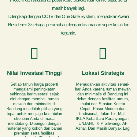
masih banyak lagi.
Dilengkapi dengan CCTV dan One Gate System, menjadikan Awani
Residence 3 sebagai perumahan dengan keamanan super ketat dan
terjamin.
Nilai Investasi Tinggi
Lokasi Strategis
Setiap tahun harga properti
Memudahkan aktivitas sehari-
mengalami peningkatan
hari Anda karena rumah mewah
sehingga berinvestasi sejak
dan minimalis di Bandung ini
dini dengan membeli rumah
dekat dengan fasilitas umum,
mewah dan minimalis di
mulai dari Stasiun Kereta
Bandung ini adalah pilihan yang
Cepat, Pasar Modern dan
tepat untuk menjaga kestabilan
tradisional, Jalan Tol, Mall,
ekonomi Anda di masa
IKEA Kota Baru Parahyangan,
mendatang. Dibangun dengan
UNJANI, IKIP Siliwangi, Al-
material yang kokoh dan bahan
Azhar, Dan Masih Banyak Lagi
premium serta fasilitas