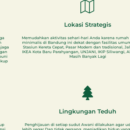
Lokasi Strategis
ga
Memudahkan aktivitas sehari-hari Anda karena ruma
n
minimalis di Bandung ini dekat dengan fasilitas umum
njaga
Stasiun Kereta Cepat, Pasar Modern dan tradisional, Jala
ngan
IKEA Kota Baru Parahyangan, UNJANI, IKIP Siliwangi, A
puni
Masih Banyak Lagi
ukup
Lingkungan Teduh
kup
Penghijauan di setiap sudut Awani dilakukan agar ud
nsi
lebih segar Dan tidak gersang, menjadikan hidup yang