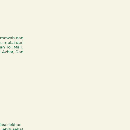
h mewah dan
, mulai dari
n Tol, Mall,
l-Azhar, Dan
ara sekitar
 lebih sehat