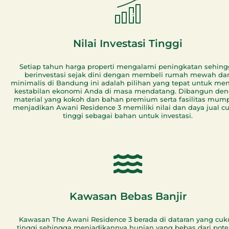
Nilai Investasi Tinggi
Setiap tahun harga properti mengalami peningkatan sehing
berinvestasi sejak dini dengan membeli rumah mewah da
minimalis di Bandung ini adalah pilihan yang tepat untuk me
kestabilan ekonomi Anda di masa mendatang. Dibangun de
material yang kokoh dan bahan premium serta fasilitas mum
menjadikan Awani Residence 3 memiliki nilai dan daya jual c
tinggi sebagai bahan untuk investasi.
Kawasan Bebas Banjir
Kawasan The Awani Residence 3 berada di dataran yang cu
tinggi sehingga menjadikannya hunian yang bebas dari pote