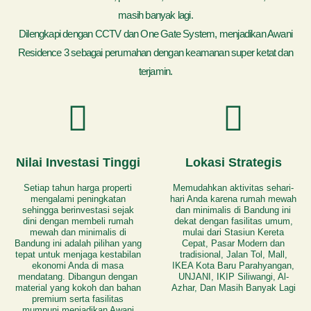
masih banyak lagi.
Dilengkapi dengan CCTV dan One Gate System, menjadikan Awani
Residence 3 sebagai perumahan dengan keamanan super ketat dan
terjamin.
Nilai Investasi Tinggi
Lokasi Strategis
Setiap tahun harga properti
Memudahkan aktivitas sehari-
mengalami peningkatan
hari Anda karena rumah mewah
sehingga berinvestasi sejak
dan minimalis di Bandung ini
dini dengan membeli rumah
dekat dengan fasilitas umum,
mewah dan minimalis di
mulai dari Stasiun Kereta
Bandung ini adalah pilihan yang
Cepat, Pasar Modern dan
tepat untuk menjaga kestabilan
tradisional, Jalan Tol, Mall,
ekonomi Anda di masa
IKEA Kota Baru Parahyangan,
mendatang. Dibangun dengan
UNJANI, IKIP Siliwangi, Al-
material yang kokoh dan bahan
Azhar, Dan Masih Banyak Lagi
premium serta fasilitas
mumpuni menjadikan Awani