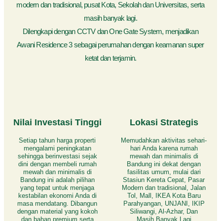
modern dan tradisional, pusat Kota, Sekolah dan Universitas, serta
masih banyak lagi.
Dilengkapi dengan CCTV dan One Gate System, menjadikan
Awani Residence 3 sebagai perumahan dengan keamanan super
ketat dan terjamin.
Nilai Investasi Tinggi
Lokasi Strategis
Setiap tahun harga properti
Memudahkan aktivitas sehari-
mengalami peningkatan
hari Anda karena rumah
sehingga berinvestasi sejak
mewah dan minimalis di
dini dengan membeli rumah
Bandung ini dekat dengan
mewah dan minimalis di
fasilitas umum, mulai dari
Bandung ini adalah pilihan
Stasiun Kereta Cepat, Pasar
yang tepat untuk menjaga
Modern dan tradisional, Jalan
kestabilan ekonomi Anda di
Tol, Mall, IKEA Kota Baru
masa mendatang. Dibangun
Parahyangan, UNJANI, IKIP
dengan material yang kokoh
Siliwangi, Al-Azhar, Dan
dan bahan premium serta
Masih Banyak Lagi