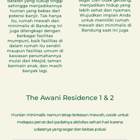
dataran yang cukup tinggi
menjadikan hidup yang
sehingga menjadikannya
lebih sehat dan nyaman.
hunian yang bebas dari
Wujudkan impian Anda
potensi banjir. Tak hanya
untuk memiliki rumah
itu, rumah mewah dan
mewah dan minimalis di
minimalis di Bandung ini
Bandung saat ini juga
juga dilengkapi dengan
berbagai fasilitas
mumpuni, baik fasilitas di
dalam rumah itu sendiri
maupun fasilitas umum di
kawasan perumahannya
mulai dari Mesjid, taman
bermain anak, dan masih
banyak lagi.
The Awani Residence 1 & 2
Hunian minimalis namun tetap terkesan mewah, cocok untuk
melepas penat dari padatnya aktivitas sehari-hari karena
udaranya yang segar dan bebas polusi