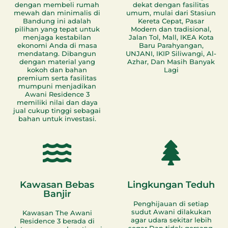
dengan membeli rumah
dekat dengan fasilitas
mewah dan minimalis di
umum, mulai dari Stasiun
Bandung ini adalah
Kereta Cepat, Pasar
pilihan yang tepat untuk
Modern dan tradisional,
menjaga kestabilan
Jalan Tol, Mall, IKEA Kota
ekonomi Anda di masa
Baru Parahyangan,
mendatang. Dibangun
UNJANI, IKIP Siliwangi, Al-
dengan material yang
Azhar, Dan Masih Banyak
kokoh dan bahan
Lagi
premium serta fasilitas
mumpuni menjadikan
Awani Residence 3
memiliki nilai dan daya
jual cukup tinggi sebagai
bahan untuk investasi.
Kawasan Bebas
Lingkungan Teduh
Banjir
Penghijauan di setiap
sudut Awani dilakukan
Kawasan The Awani
agar udara sekitar lebih
Residence 3 berada di
segar Dan tidak gersang,