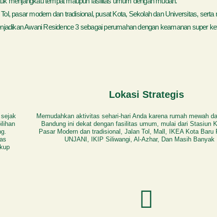
k menjangkau tempat maupun fasilitas umum dengan mudah.
ol, pasar modern dan tradisional, pusat Kota, Sekolah dan Universitas, serta 
adikan Awani Residence 3 sebagai perumahan dengan keamanan super keta
Lokasi Strategis
 sejak
Memudahkan aktivitas sehari-hari Anda karena rumah mewah da
ilihan
Bandung ini dekat dengan fasilitas umum, mulai dari Stasiun K
g.
Pasar Modern dan tradisional, Jalan Tol, Mall, IKEA Kota Baru
tas
UNJANI, IKIP Siliwangi, Al-Azhar, Dan Masih Banyak 
ukup