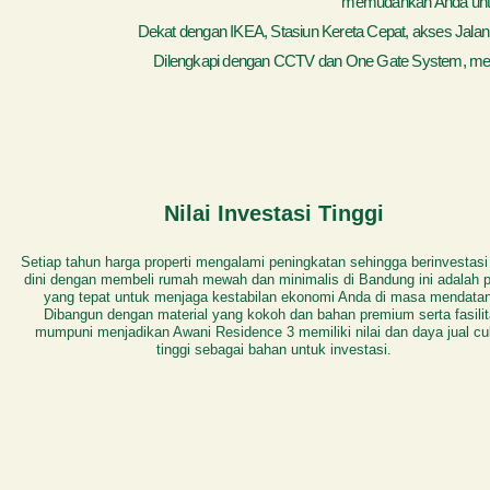
memudahkan Anda untu
Dekat dengan IKEA, Stasiun Kereta Cepat, akses Jalan T
Dilengkapi dengan CCTV dan One Gate System, menj
Nilai Investasi Tinggi
Setiap tahun harga properti mengalami peningkatan sehingga berinvestasi
dini dengan membeli rumah mewah dan minimalis di Bandung ini adalah p
yang tepat untuk menjaga kestabilan ekonomi Anda di masa mendatan
Dibangun dengan material yang kokoh dan bahan premium serta fasili
mumpuni menjadikan Awani Residence 3 memiliki nilai dan daya jual c
tinggi sebagai bahan untuk investasi.