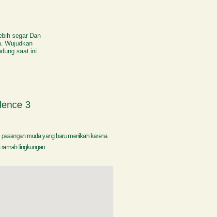
lebih segar Dan
n. Wujudkan
dung saat ini
dence 3
 pasangan muda yang baru menikah karena
 ramah lingkungan