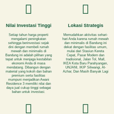
Nilai Investasi Tinggi
Lokasi Strategis
Setiap tahun harga properti
Memudahkan aktivitas sehari-
mengalami peningkatan
hari Anda karena rumah mewah
sehingga berinvestasi sejak
dan minimalis di Bandung ini
dini dengan membeli rumah
dekat dengan fasilitas umum,
mewah dan minimalis di
mulai dari Stasiun Kereta
Bandung ini adalah pilihan yang
Cepat, Pasar Modern dan
tepat untuk menjaga kestabilan
tradisional, Jalan Tol, Mall,
ekonomi Anda di masa
IKEA Kota Baru Parahyangan,
mendatang. Dibangun dengan
UNJANI, IKIP Siliwangi, Al-
material yang kokoh dan bahan
Azhar, Dan Masih Banyak Lagi
premium serta fasilitas
mumpuni menjadikan Awani
Residence 3 memiliki nilai dan
daya jual cukup tinggi sebagai
bahan untuk investasi.