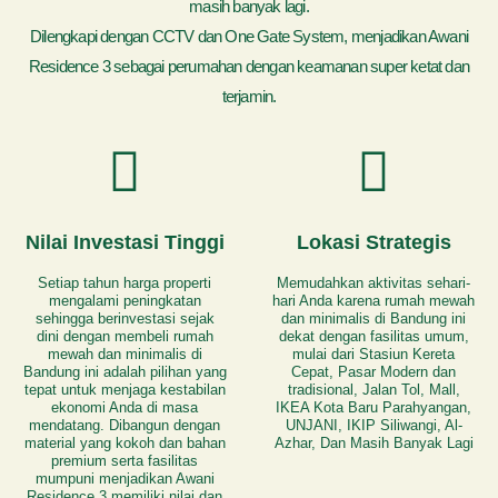
masih banyak lagi.
Dilengkapi dengan CCTV dan One Gate System, menjadikan Awani
Residence 3 sebagai perumahan dengan keamanan super ketat dan
terjamin.
Nilai Investasi Tinggi
Lokasi Strategis
Setiap tahun harga properti
Memudahkan aktivitas sehari-
mengalami peningkatan
hari Anda karena rumah mewah
sehingga berinvestasi sejak
dan minimalis di Bandung ini
dini dengan membeli rumah
dekat dengan fasilitas umum,
mewah dan minimalis di
mulai dari Stasiun Kereta
Bandung ini adalah pilihan yang
Cepat, Pasar Modern dan
tepat untuk menjaga kestabilan
tradisional, Jalan Tol, Mall,
ekonomi Anda di masa
IKEA Kota Baru Parahyangan,
mendatang. Dibangun dengan
UNJANI, IKIP Siliwangi, Al-
material yang kokoh dan bahan
Azhar, Dan Masih Banyak Lagi
premium serta fasilitas
mumpuni menjadikan Awani
Residence 3 memiliki nilai dan