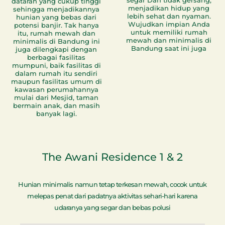
dataran yang cukup tinggi
menjadikan hidup yang
sehingga menjadikannya
lebih sehat dan nyaman.
hunian yang bebas dari
Wujudkan impian Anda
potensi banjir. Tak hanya
untuk memiliki rumah
itu, rumah mewah dan
mewah dan minimalis di
minimalis di Bandung ini
Bandung saat ini juga
juga dilengkapi dengan
berbagai fasilitas
mumpuni, baik fasilitas di
dalam rumah itu sendiri
maupun fasilitas umum di
kawasan perumahannya
mulai dari Mesjid, taman
bermain anak, dan masih
banyak lagi.
The Awani Residence 1 & 2
Hunian minimalis namun tetap terkesan mewah, cocok untuk
melepas penat dari padatnya aktivitas sehari-hari karena
udaranya yang segar dan bebas polusi