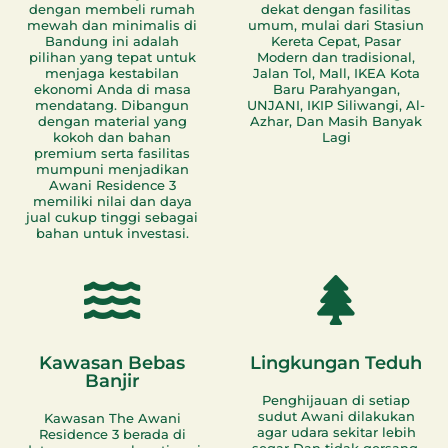
dengan membeli rumah
dekat dengan fasilitas
mewah dan minimalis di
umum, mulai dari Stasiun
Bandung ini adalah
Kereta Cepat, Pasar
pilihan yang tepat untuk
Modern dan tradisional,
menjaga kestabilan
Jalan Tol, Mall, IKEA Kota
ekonomi Anda di masa
Baru Parahyangan,
mendatang. Dibangun
UNJANI, IKIP Siliwangi, Al-
dengan material yang
Azhar, Dan Masih Banyak
kokoh dan bahan
Lagi
premium serta fasilitas
mumpuni menjadikan
Awani Residence 3
memiliki nilai dan daya
jual cukup tinggi sebagai
bahan untuk investasi.
Kawasan Bebas
Lingkungan Teduh
Banjir
Penghijauan di setiap
sudut Awani dilakukan
Kawasan The Awani
agar udara sekitar lebih
Residence 3 berada di
segar Dan tidak gersang,