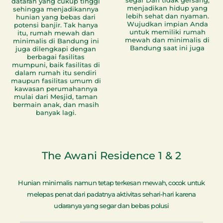
dataran yang cukup tinggi
menjadikan hidup yang
sehingga menjadikannya
lebih sehat dan nyaman.
hunian yang bebas dari
Wujudkan impian Anda
potensi banjir. Tak hanya
untuk memiliki rumah
itu, rumah mewah dan
mewah dan minimalis di
minimalis di Bandung ini
Bandung saat ini juga
juga dilengkapi dengan
berbagai fasilitas
mumpuni, baik fasilitas di
dalam rumah itu sendiri
maupun fasilitas umum di
kawasan perumahannya
mulai dari Mesjid, taman
bermain anak, dan masih
banyak lagi.
The Awani Residence 1 & 2
Hunian minimalis namun tetap terkesan mewah, cocok untuk
melepas penat dari padatnya aktivitas sehari-hari karena
udaranya yang segar dan bebas polusi