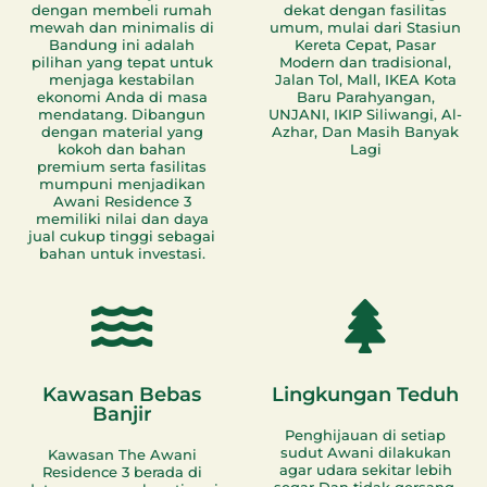
dengan membeli rumah
dekat dengan fasilitas
mewah dan minimalis di
umum, mulai dari Stasiun
Bandung ini adalah
Kereta Cepat, Pasar
pilihan yang tepat untuk
Modern dan tradisional,
menjaga kestabilan
Jalan Tol, Mall, IKEA Kota
ekonomi Anda di masa
Baru Parahyangan,
mendatang. Dibangun
UNJANI, IKIP Siliwangi, Al-
dengan material yang
Azhar, Dan Masih Banyak
kokoh dan bahan
Lagi
premium serta fasilitas
mumpuni menjadikan
Awani Residence 3
memiliki nilai dan daya
jual cukup tinggi sebagai
bahan untuk investasi.
Kawasan Bebas
Lingkungan Teduh
Banjir
Penghijauan di setiap
sudut Awani dilakukan
Kawasan The Awani
agar udara sekitar lebih
Residence 3 berada di
segar Dan tidak gersang,