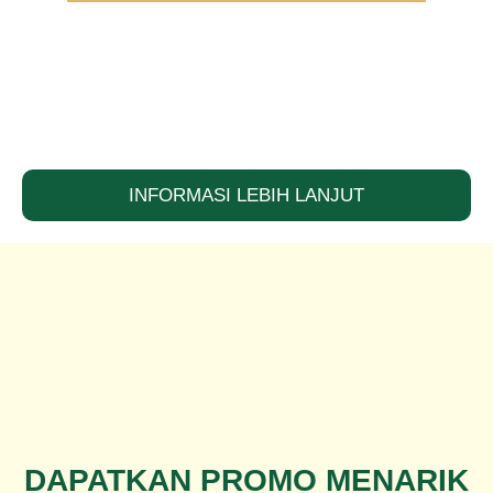
-FREE BIAYA-BIAYA LAIN
-SHM, SURAT-SURAT LAINNYA TERIMA BERES
-LINGKUNGAN STRATEGIS DAN ASRI BEBAS POLUSI
-FASILITAS LENGKAP
INFORMASI LEBIH LANJUT
DAPATKAN PROMO MENARIK